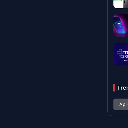
Tre
Apl