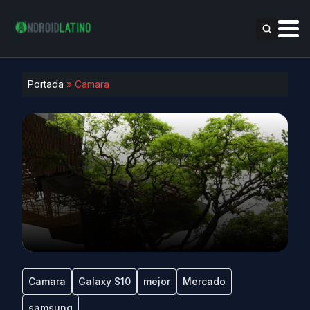
Portada
»
Camara
Camara
Galaxy S10
mejor
Mercado
samsung