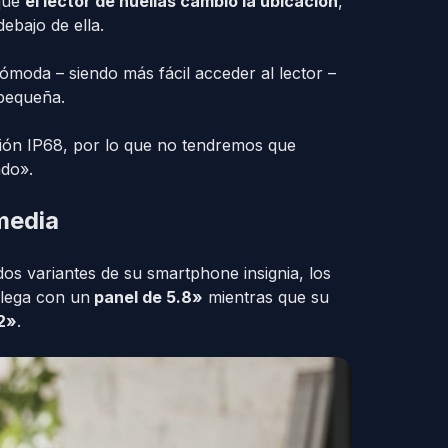
 que
el lector de huellas cambió la ubicación
,
ebajo de ella.
ómoda – siendo más fácil acceder al lector –
 pequeña.
ón IP68, por lo que no tendremos que
ado».
media
s variantes de su smartphone insignia, los
llega con un
panel de 5.8»
mientras que su
2»
.