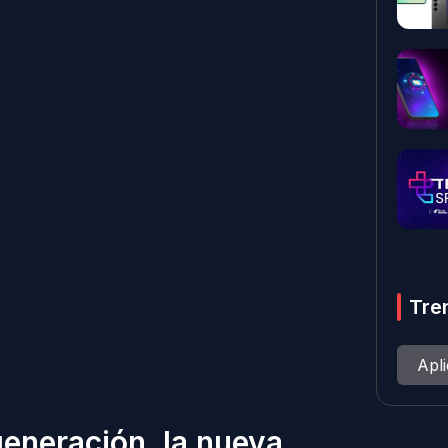
Tre
Apl
eneración, la nueva