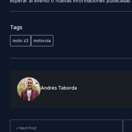
esperar al evento o nuevas informaciones publicadas 
Tags
moto z3
motorola
Andrés Taborda
< Next Post