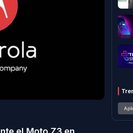
Tre
Apl
nte el Moto Z3 en