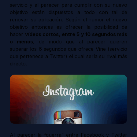
servicio y al parecer para cumplir con su nuevo
objetivo están dispuestos a todo con tal de
renovar su aplicación. Según el rumor el nuevo
objetivo entonces es ofrecer la posibilidad de
hacer
vídeos cortos,
entre 5 y 10 segundos más
o menos
, de modo que al parecer quieren
superar los 6 segundos que ofrece Vine (servicio
que pertenece a Twitter) el cual sería su rival más
directo.
Al parecer la “guerra” entre Facebook y Twitter