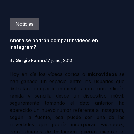
Noticias
Ahora se podrán compartir vídeos en
Instagram?
By
Sergio Ramos
17 junio, 2013
Hoy en día los vídeos cortos o
microvideos
se
han ganado un espacio entre los usuarios que
disfrutan compartir momentos con una edición
rápida y sencilla desde un dispositivo móvil,
seguramente tomando el dato anterior ha
aparecido un nuevo rumor referente a Instagram,
según la fuente, esa puede ser una de las
novedades que podría incorporar Facebook
,
como dueños de Instagram quieren mejorar el