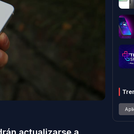
Tre
Apl
rán actualizarse a