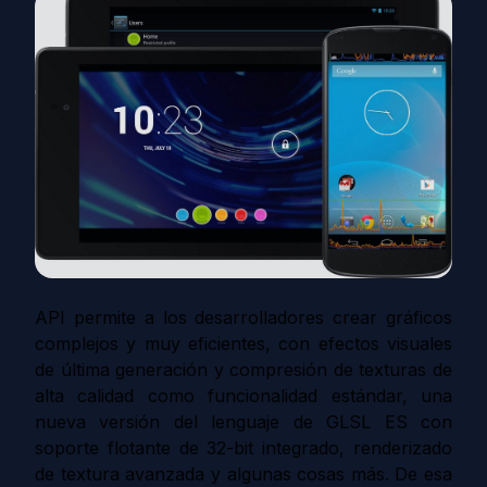
API permite a los desarrolladores crear gráficos
complejos y muy eficientes, con efectos visuales
de última generación y compresión de texturas de
alta calidad como funcionalidad estándar, una
nueva versión del lenguaje de GLSL ES con
soporte flotante de 32-bit integrado, renderizado
de textura avanzada y algunas cosas más. De esa