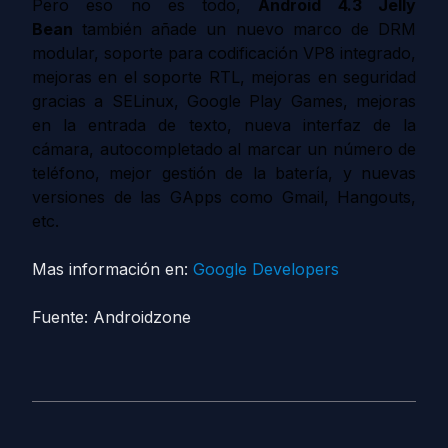
Pero eso no es todo,
Android 4.3 Jelly
Bean
también añade un nuevo marco de DRM
modular, soporte para codificación VP8 integrado,
mejoras en el soporte RTL, mejoras en seguridad
gracias a SELinux, Google Play Games, mejoras
en la entrada de texto, nueva interfaz de la
cámara, autocompletado al marcar un número de
teléfono, mejor gestión de la batería, y nuevas
versiones de las GApps como Gmail, Hangouts,
etc.
Mas información en:
Google Developers
Fuente: Androidzone