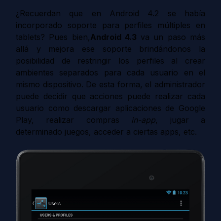
¿Recuerdan que en Android 4.2 se había
incorporado soporte para perfiles múltiples en
tablets? Pues bien,
Android 4.3
va un paso más
allá y mejora ese soporte brindándonos la
posibilidad de restringir los perfiles al crear
ambientes separados para cada usuario en el
mismo dispositivo. De esta forma, el administrador
puede decidir que acciones puede realizar cada
usuario como descargar aplicaciones de Google
Play, realizar compras
in-app
, jugar a
determinado juegos, acceder a ciertas apps, etc.