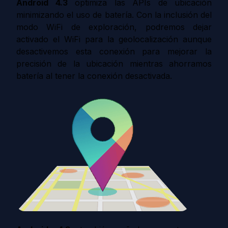
Android 4.3
optimiza las APIs de ubicación
minimizando el uso de batería. Con la inclusión del
modo WiFi de exploración, podremos dejar
activado el WiFi para la geolocalización aunque
desactivemos esta conexión para mejorar la
precisión de la ubicación mientras ahorramos
batería al tener la conexión desactivada.