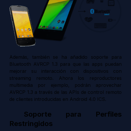
Además, también se ha añadido soporte para
Bluetooth AVRCP 1.3 para que las apps puedan
mejorar su interacción con dispositivos con
streaming remoto. Ahora los reproductores
multimedia por ejemplo, podrán aprovechar
AVRCP 1.3 a través de las APIs de control remoto
de clientes introducidas en Android 4.0 ICS.
Soporte para Perfiles
Restringidos