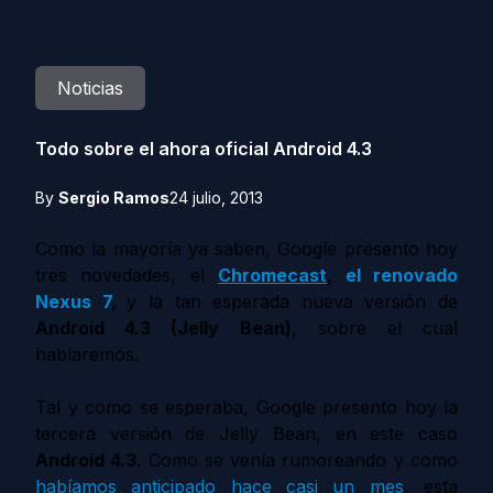
Noticias
Todo sobre el ahora oficial Android 4.3
By
Sergio Ramos
24 julio, 2013
Como la mayoría ya saben, Google presento hoy
tres novedades, el
Chromecast
,
el renovado
Nexus 7
,
y la tan esperada nueva versión de
Android 4.3 (Jelly Bean)
, sobre el cual
hablaremos.
Tal y como se esperaba, Google presento hoy la
tercera versión de Jelly Bean, en este caso
Android 4.3
. Como se venía rumoreando y como
habíamos anticipado hace casi un mes
,
está