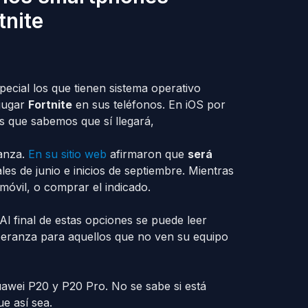
tnite
special los que tienen sistema operativo
 jugar
Fortnite
en sus teléfonos. En iOS por
s que sabemos que sí llegará,
anza.
En su sitio web
afirmaron que
será
les de junio e inicios de septiembre. Mientras
móvil, o comprar el indicado.
 Al final de estas opciones se puede leer
speranza para aquellos que no ven su equipo
awei P20 y P20 Pro. No se sabe si está
e así sea.