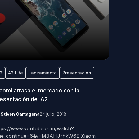
2
A2 Lite
Lanzamiento
Presentacion
aomi arrasa el mercado con la
esentación del A2
y
Stiven Cartagena
24 julio, 2018
tps://www.youtube.com/watch?
me_continue=6&v=M8AHJrhkW6E Xiaomi