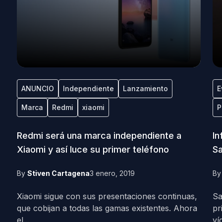
ANUNCIO
Independiente
Lanzamiento
E
Marca
Redmi
xiaomi
P
Redmi será una marca independiente a
In
Xiaomi y así luce su primer teléfono
S
By
Stiven Cartagena
3 enero, 2019
B
Xiaomi sigue con sus presentaciones continuas,
Sa
que cobijan a todas las gamas existentes. Ahora
pr
el...
ví