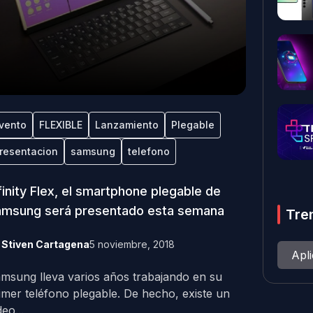
vento
FLEXIBLE
Lanzamiento
Plegable
resentacion
samsung
telefono
finity Flex, el smartphone plegable de
amsung será presentado esta semana
Tre
y
Stiven Cartagena
5 noviembre, 2018
Apl
msung lleva varios años trabajando en su
imer teléfono plegable. De hecho, existe un
deo...