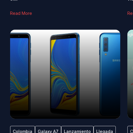
Read More
Re
Colombia
Galaxy A7
Lanzamiento
Llegada
C