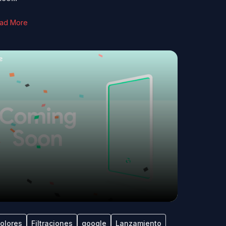
ad More
olores
Filtraciones
google
Lanzamiento