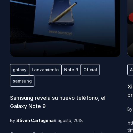
galaxy
Lanzamiento
Note 9
Oficial
A
samsung
Xi
pr
Samsung revela su nuevo teléfono, el
Galaxy Note 9
B
By
Stiven Cartagena
9 agosto, 2018
ht
ti