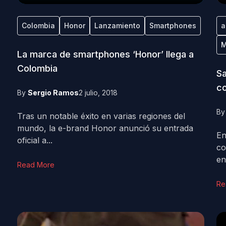
Colombia
Honor
Lanzamiento
Smartphones
a
M
La marca de smartphones ‘Honor’ llega a
Colombia
Sa
c
By
Sergio Ramos
2 julio, 2018
B
Tras un notable éxito en varias regiones del
mundo, la e-brand Honor anunció su entrada
En
oficial a...
co
en
Read More
Re