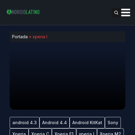
Portada
»
xperia l
android 4.3
Android 4.4
Android KitKat
Sony
Xperia
Xperia C
Xperia E1
xperia l
Xperia M2