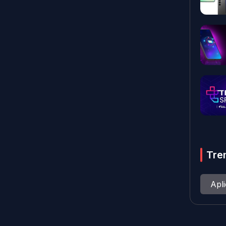
Tre
Apl