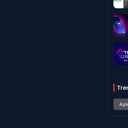
Tre
Apl