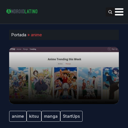
Portada
»
anime
anime
kitsu
manga
StartUps