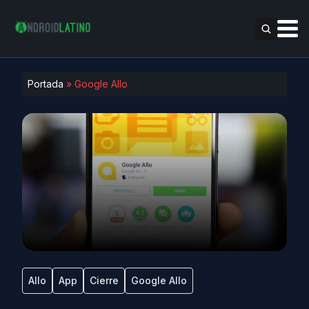
Portada
»
Google Allo
Allo
App
Cierre
Google Allo