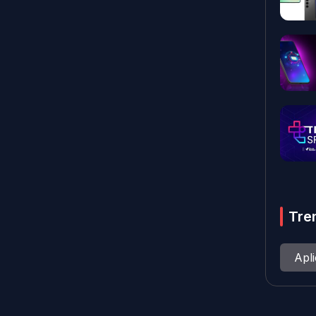
Tre
Apl