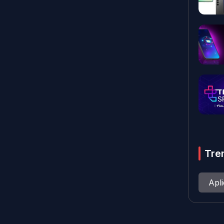
Tre
Apl