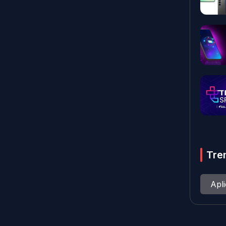
Tre
Apl