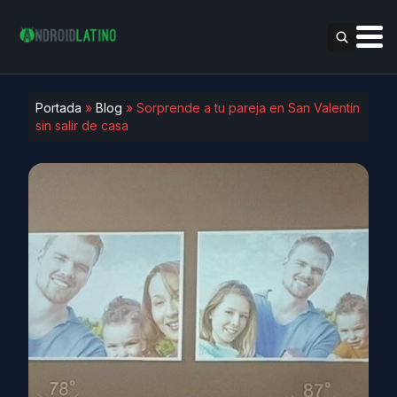
Portada
»
Blog
»
Sorprende a tu pareja en San Valentín
sin salir de casa