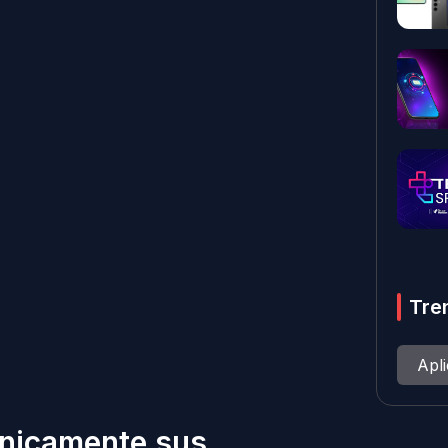
Tre
Apl
únicamente sus