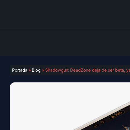
Portada
»
Blog
»
Shadowgun: DeadZone deja de ser beta, ya 