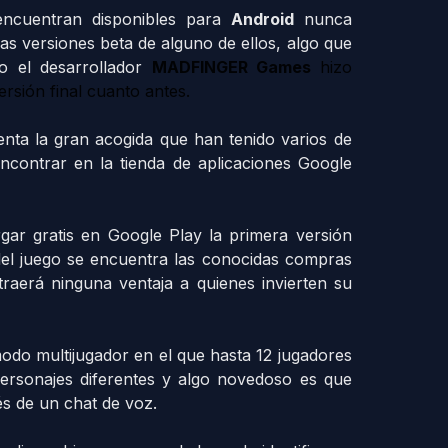
encuentran disponibles para
Android
nunca
as versiones beta de alguno de ellos, algo que
o el desarrollador
MADFINGER Games
hizo
rsión final cuanto antes.
enta la gran acogida que han tenido varios de
ncontrar en la tienda de aplicaciones Google
gar gratis en Google Play la primera versión
 del juego se encuentra las conocidas compras
traerá ninguna ventaja a quienes invierten su
odo multijugador en el que
hasta 12 jugadores
ersonajes diferentes y algo novedoso es que
s de un chat de voz.