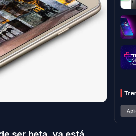
Tre
Apl
e ser beta, ya está