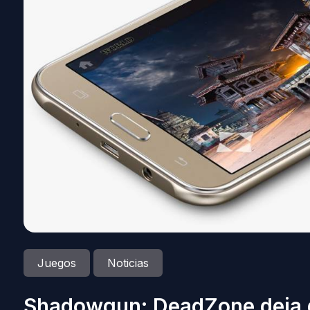
Juegos
Noticias
Shadowgun: DeadZone deja d