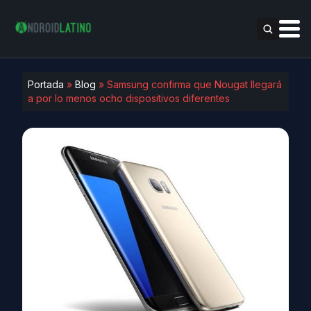
Portada
»
Blog
»
Samsung confirma que Nougat llegará
a por lo menos ocho dispositivos diferentes