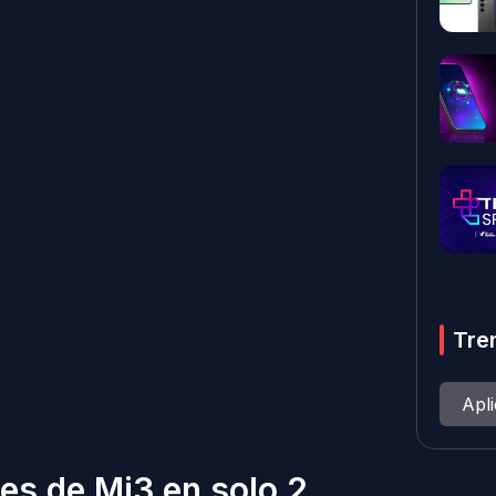
Tre
Apl
es de Mi3 en solo 2