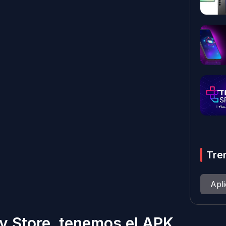
Tre
Apl
y Store, tenemos el APK