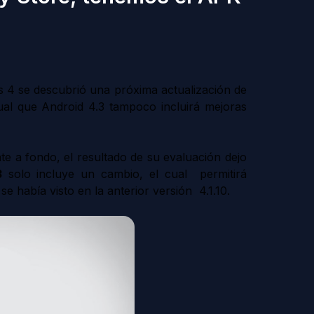
us 4 se descubrió una próxima actualización de
ual que Android 4.3 tampoco incluirá mejoras
te a fondo, el resultado de su evaluación dejo
3
solo incluye un cambio, el cual permitirá
se había visto en la anterior versión 4.1.10.