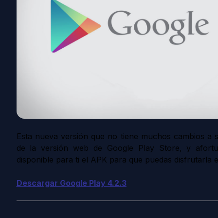
Esta nueva versión que no tiene muchos cambios a sim
de la versión web de Google Play Store, y afor
disponible para ti el APK para que puedas disfrutarla 
Descargar Google Play 4.2.3