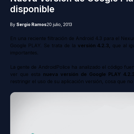
disponible
By
Sergio Ramos
20 julio, 2013
En una reciente filtración de Android 4.3 para el Nex
Google PLAY. Se trata de la
versión 4.2.3,
que al ig
importantes.
La gente de AndroidPolice ha analizado el código fuen
ver que esta
nueva versión de Google PLAY 4.2.
restringir el uso de su aplicación versión, cosa que no 