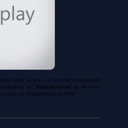
ple vista, se une a la reciente actualización
tunadamente en
Colombiandroid
ya tenemos
en todos tus dispositivovos Android.