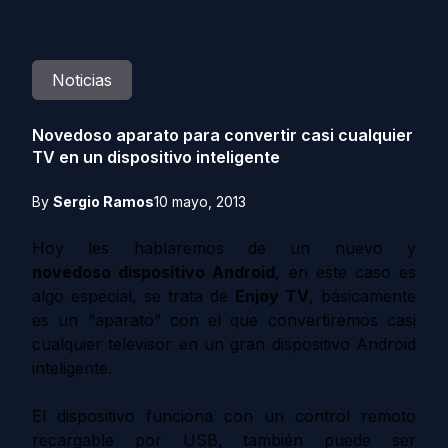
Noticias
Novedoso aparato para convertir casi cualquier
TV en un dispositivo inteligente
By
Sergio Ramos
10 mayo, 2013
Hoy les hablaremos de un nuevo y
novedoso
dispositivo Android
, en este caso es
algo especial, se trata de
Enjoy TV
, básicamente
es un “aparato” con el que convertiremos casi
cualquier televisor en un gran dispositivo Android
inteligente.
El dispositivo funciona con un control remoto
recargable por USB, también puede ser