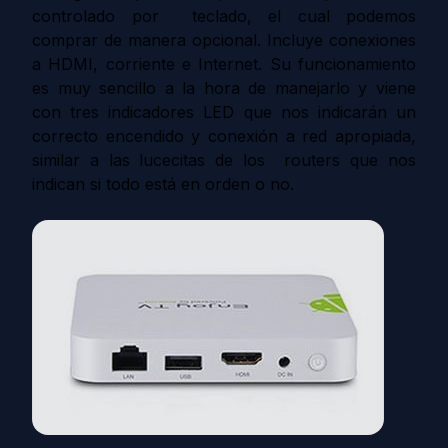
controlado por teclado, el cual podemos
comprar de manera opcional. Incluye conexiones
a HDMI, corriente e Internet. Su funcionamiento
es muy sencillo a la hora de manejarlo y viene
con tres indicadores LED que nos indicarán un
correcto encendido y conexión a red apropiada,
similar a las lucecitas de los routers que nos
indican si todo está en orden o no.