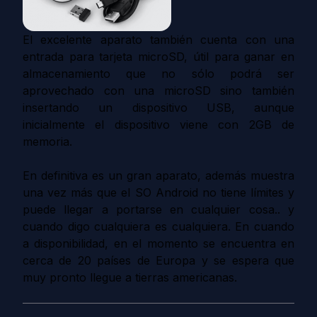
El excelente aparato también cuenta con una
entrada para tarjeta microSD, útil para ganar en
almacenamiento que no sólo podrá ser
aprovechado con una microSD sino también
insertando un dispositivo USB, aunque
inicialmente el dispositivo viene con 2GB de
memoria.
En definitiva es un gran aparato, además muestra
una vez más que el SO Android no tiene límites y
puede llegar a portarse en cualquier cosa.. y
cuando digo cualquiera es cualquiera. En cuando
a disponibilidad, en el momento se encuentra en
cerca de 20 países de Europa y se espera que
muy pronto llegue a tierras americanas.