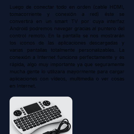
Luego de conectar todo en orden (cable HDMI,
tomacorriente y conexión a red) éste se
convertirá en un smart TV por cuya interfaz
Android podremos navegar gracias al puntero del
control remoto. En la pantalla se nos mostrarán
los iconos de las aplicaciones descargadas y
varias
pantallas
totalmente personalizables. La
conexión a Internet funciona perfectamente y es
rápida, algo muy importante ya que seguramente
mucha gente lo utilizara mayormente para cargar
aplicaciones con vídeos, multimedia o ver cosas
en Internet.