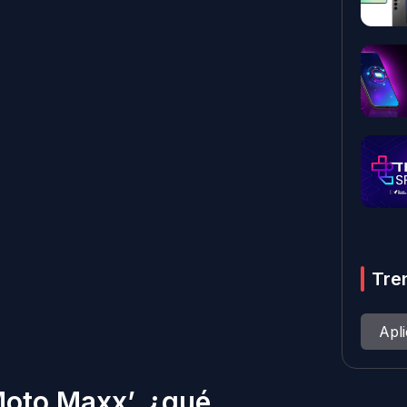
Tre
Apl
Moto Maxx’, ¿qué