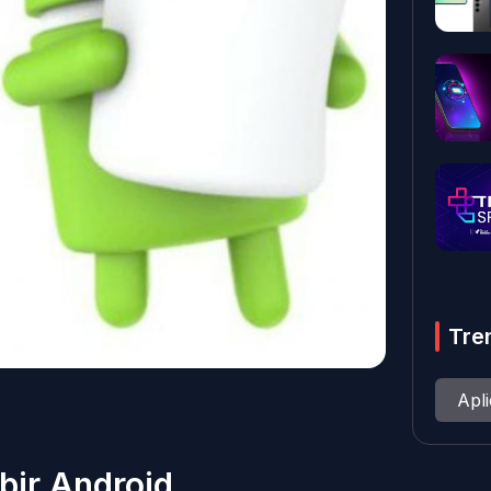
Tre
Apl
ibir Android