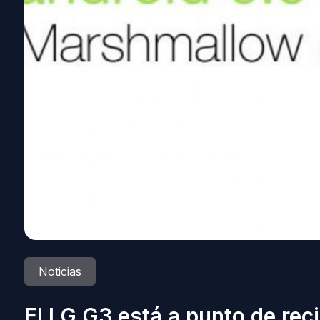
Noticias
El LG G3 está a punto de rec