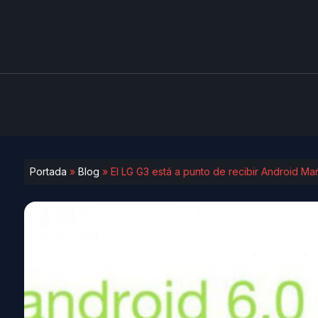
Portada
»
Blog
»
El LG G3 está a punto de recibir Android Ma