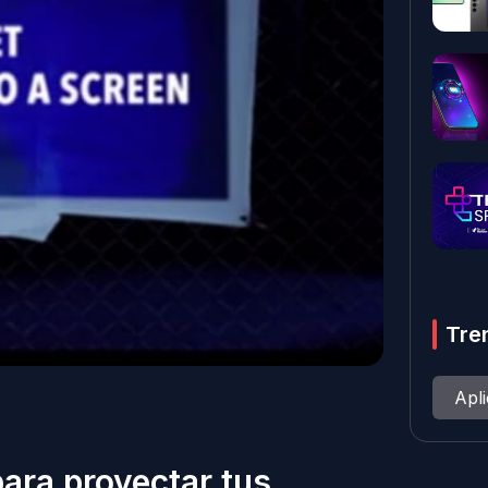
Tre
Apl
ara proyectar tus