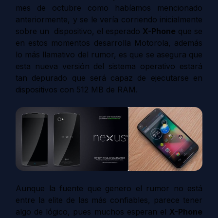
mes de octubre como habíamos mencionado
anteriormente, y se le vería corriendo inicialmente
sobre un dispositivo
, el esperado
X-Phone
que se
en estos momentos desarrolla Motorola, además
lo más llamativo del rumor, es que se asegura que
esta nueva versión del sistema operativo estará
tan depurado que será capaz de ejecutarse en
dispositivos con 512 MB de RAM.
Aunque la fuente que genero el rumor no está
entre la elite de las más confiables, parece tener
algo de lógico, pues muchos esperan el
X-Phone