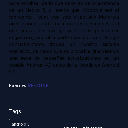
para octubre, de lo que dudo es de la existencia
de un Nexus 5, y menos que Motorola sea el
fabricante, pues con este dispositivo Motorola
piensa ponerse en la cima de los fabricantes, así
que pensar en otro proyecto más podría ser
engorroso, por otra parte sabemos que Google
constantemente trabaja en nuestro sistema
operativo, de modo que es probable que veamos
una serie de pequeñas actualizaciones en un
posible Android 4.3 antes de la llegada de Android
5.0.
Fuente:
VR-ZONE
Tags
android 5