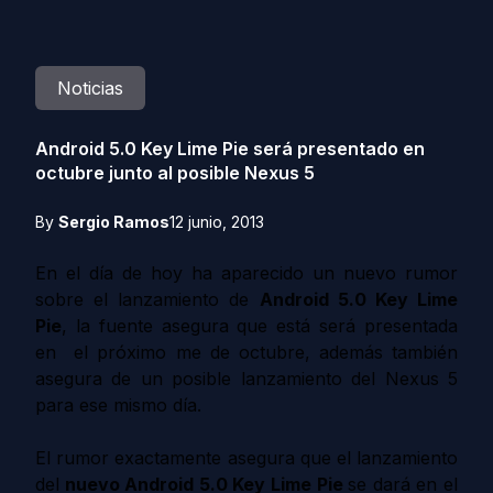
Noticias
Android 5.0 Key Lime Pie será presentado en
octubre junto al posible Nexus 5
By
Sergio Ramos
12 junio, 2013
En el día de hoy ha aparecido un nuevo rumor
sobre el lanzamiento de
Android 5.0 Key Lime
Pie
, la fuente asegura que está será presentada
en el próximo me de octubre, además también
asegura de un posible lanzamiento del Nexus 5
para ese mismo día.
El rumor exactamente asegura que el lanzamiento
del
nuevo Android 5.0 Key Lime Pie
se dará en el