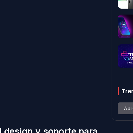
Tre
Apl
l design y soporte para