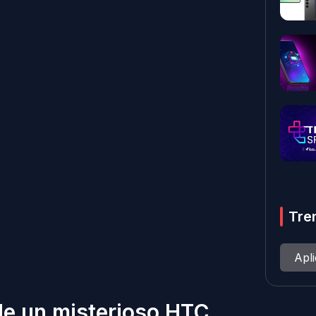
Tre
Apl
 de un misterioso HTC