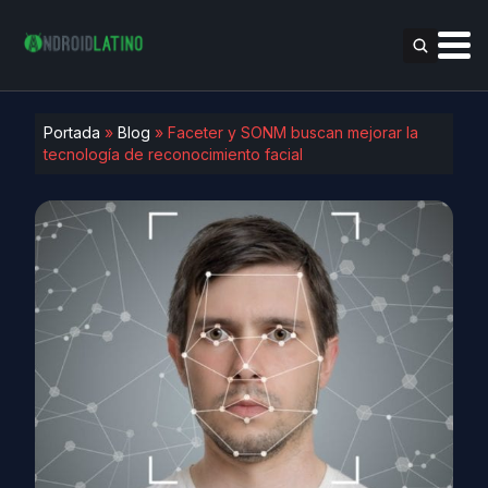
Portada
»
Blog
»
Faceter y SONM buscan mejorar la
tecnología de reconocimiento facial