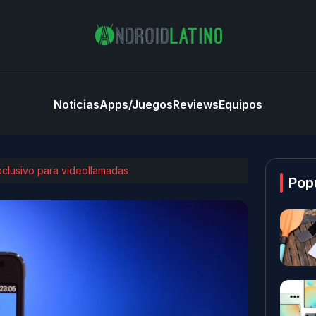
Noticias
Apps/Juegos
Reviews
Equipos
clusivo para videollamadas
Pop