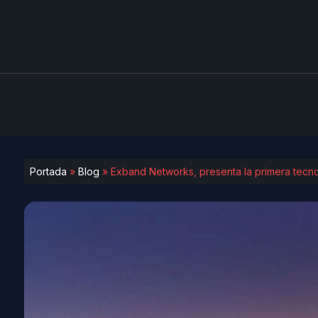
Portada
»
Blog
»
Exband Networks, presenta la primera tecn