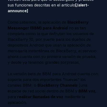
sus funciones descritas en el artículo
[/alert-
announce]
Como sabemos, la aplicación de
BlackBerry
Messenger (BBM) para Android
no es tan
completa como la que disfrutan los usuarios de
BlackBerry 10, por suerte para los dueños de
dispositivos Android que usan la aplicación de
mensajería instantánea de BlackBerry, el servicio
ahora cuenta con su primera versión de prueba,
y desde ya tenemos grandes sorpresas.
La versión beta de BBM para Android cuenta con
soporte para dos importantes “nuevas” los
canales BBM o
BlackBerry Channels
(una
especie de red social dentro de BBM y
BBM voz
,
para
realizar llamadas de voz
mediante la
aplicación.