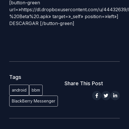
[button-green
url=»https://dl.dropboxusercontent.com/u/4443263
%20Beta%20.apk» target=»_self» position=»left»]
DESCARGAR [/button-green]
Tags
Share This Post
android
bbm
BlackBerry Messenger