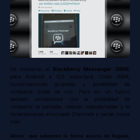
De momento el
BlackBerry Messenger
(
BBM
)
para Android e iOS soportará: Chats BBM,
conversaciones grupales y posibilidad de
compartir notas de voz. Pero en un futuro
también contaremos con la posibilidad de
compartir la pantalla, realizar videollamadas y el
recientemente anunciado Channels y varias cosas
más.
Ahora que sabemos la fecha exacta de llegada,