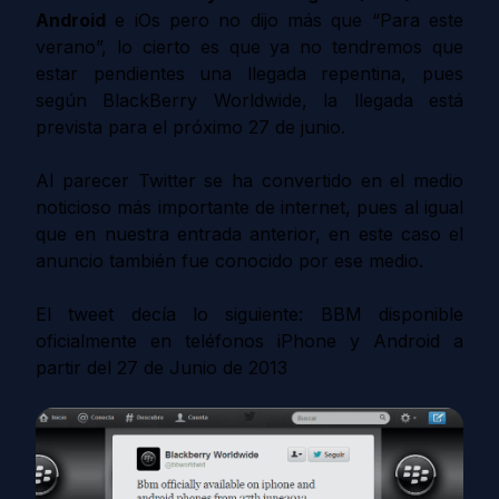
Android
e iOs pero no dijo más que “Para este
verano”, lo cierto es que ya no tendremos que
estar pendientes una llegada repentina, pues
según BlackBerry Worldwide, la llegada está
prevista para el próximo 27 de junio.
Al parecer Twitter se ha convertido en el medio
noticioso más importante de internet, pues al igual
que en nuestra entrada anterior, en este caso el
anuncio también fue conocido por ese medio.
El tweet decía lo siguiente:
BBM disponible
oficialmente en teléfonos iPhone y Android a
partir del 27 de Junio de 2013