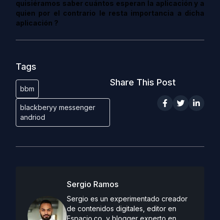
quisiéramos saber cuántos esperan la aplicación y a
quien por el contrario le resta importancia a dicha
aplicación ?
Tags
Share This Post
bbm
blackberyy messenger
andriod
Sergio Ramos
Sergio es un experimentado creador
de contenidos digitales, editor en
Espacio.co, y blogger experto en