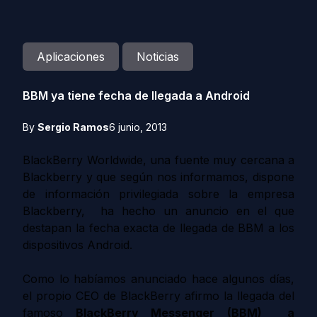
Aplicaciones
Noticias
BBM ya tiene fecha de llegada a Android
By
Sergio Ramos
6 junio, 2013
BlackBerry Worldwide, una fuente muy cercana a
Blackberry y que según nos informamos, dispone
de información privilegiada sobre la empresa
Blackberry, ha hecho un anuncio en el que
destapan la fecha exacta de llegada de BBM a los
dispositivos Android.
Como lo habíamos anunciado hace algunos días,
el propio CEO de BlackBerry afirmo la llegada del
famoso
BlackBerry Messenger (BBM)
a