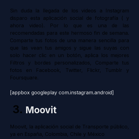
Sin duda la llegada de los videos a Instagram
disparo esta aplicación social de fotografía ( y
ahora video). Por lo que es una de las
recomendadas para este hermoso fin de semana.
Comparte tus fotos de una manera sencilla para
que las vean tus amigos y sigue las suyas con
solo hacer clic en un botón, aplica los mejores
Filtros y bordes personalizados, Comparte tus
fotos en Facebook, Twitter, Flickr, Tumblr y
Foursquare.
[appbox googleplay com.instagram.android]
3.
Moovit
Moovit, la aplicación social de Transporte público,
ya en España, Colombia, Chile y México