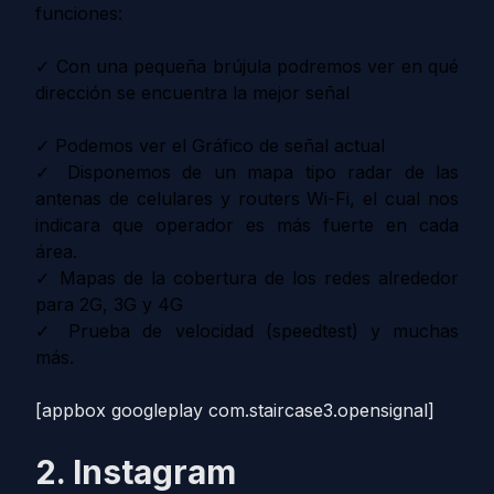
funciones:
✓ Con una pequeña brújula podremos ver en qué
dirección se encuentra la mejor señal
✓ Podemos ver el Gráfico de señal actual
✓ Disponemos de un mapa tipo radar de las
antenas de celulares y routers Wi-Fi, el cual nos
indicara que operador es más fuerte en cada
área.
✓ Mapas de la cobertura de los redes alrededor
para 2G, 3G y 4G
✓ Prueba de velocidad (speedtest) y muchas
más.
[appbox googleplay com.staircase3.opensignal]
2. Instagram