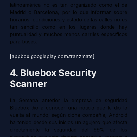
latinoamérica no es tan organizado como el de
Madrid o Barcelona, por lo que informar sobre
horarios, condiciones y estado de las calles no es
tan sencillo como en los lugares donde hay
puntualidad y muchos menos carriles específicos
para buses.
[appbox googleplay com.tranzmate]
4. Bluebox Security
Scanner
La Semana anterior la empresa de seguridad
Bluebox dio a conocer una noticia que le dio la
vuelta al mundo, según dicha compañía, Android
ha tenido desde sus inicios un agujero que afecta
directamente la seguridad del 99% de los
dispositivos con este sistema operativo, aunque a