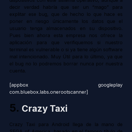
decir verdad habría que ser un “mago” para
explitar ese bug, que de hecho lo que hace es
poner en riesgo únicamente los datos que el
usuario tenga almacenados en su dispositivo.
Pues bien ahora esta empresa nos ofrece la
aplicación para que verifiquemos si nuestro
terminal es vulnerable o si ya tiene algún software
mal intencionado. Muy Útil para lo último, ya que
el bug no lo podremos borrar nunca por nuestra
cuenta.
[appbox googleplay
com.bluebox.labs.onerootscanner]
5.
Crazy Taxi
Crazy Taxi para Android llega de la mano de
SEGA of America, basado en el famoso título de