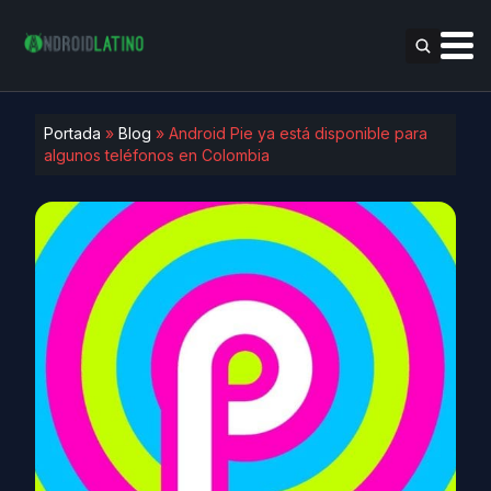
Portada
»
Blog
»
Android Pie ya está disponible para
algunos teléfonos en Colombia