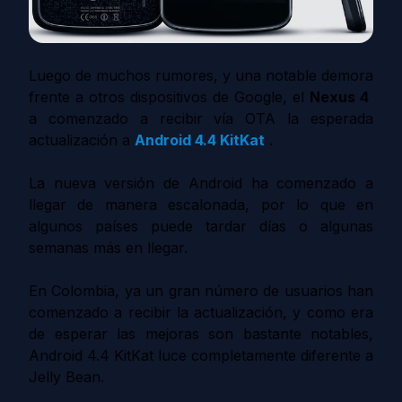
Luego de muchos rumores, y una notable demora
frente a otros dispositivos de Google, el
Nexus 4
a comenzado a recibir vía OTA la esperada
actualización a
Android 4.4 KitKat
.
La nueva versión de Android ha comenzado a
llegar de manera escalonada, por lo que en
algunos países puede tardar días o algunas
semanas más en llegar.
En Colombia, ya un gran número de usuarios han
comenzado a recibir la actualización, y como era
de esperar las mejoras son bastante notables,
Android 4.4 KitKat luce completamente diferente a
Jelly Bean.