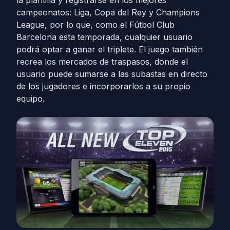
la plantilla y registrarse en los mejores
campeonatos: Liga, Copa del Rey y Champions
League, por lo que, como el Fútbol Club
Barcelona esta temporada, cualquier usuario
podrá optar a ganar el triplete. El juego también
recrea los mercados de traspasos, donde el
usuario puede sumarse a las subastas en directo
de los jugadores e incorporarlos a su propio
equipo.