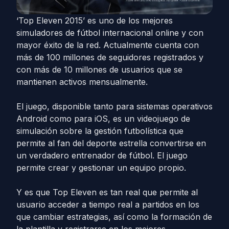
‘Top Eleven 2015’ es uno de los mejores
simuladores de fútbol internacional online y con
mayor éxito de la red. Actualmente cuenta con
más de 100 millones de seguidores registrados y
con más de 10 millones de usuarios que se
mantienen activos mensualmente.
El juego, disponible tanto para sistemas operativos
Android como para iOS, es un videojuego de
simulación sobre la gestión futbolística que
permite al fan del deporte estrella convertirse en
un verdadero entrenador de fútbol. El juego
permite crear y gestionar un equipo propio.
Y es que Top Eleven es tan real que permite al
usuario acceder a tiempo real a partidos en los
que cambiar estrategias, así como la formación de