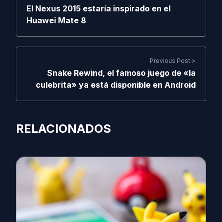
El Nexus 2015 estaría inspirado en el
Huawei Mate 8
Previous Post >
Snake Rewind, el famoso juego de «la
culebrita» ya está disponible en Android
RELACIONADOS