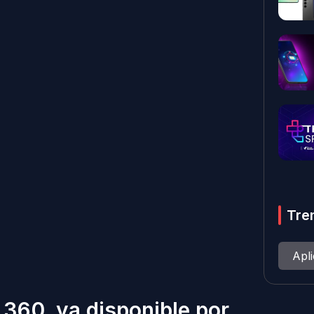
Tre
Apl
 360, ya disponible por