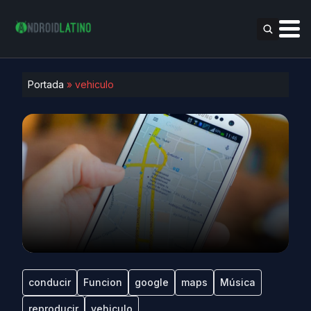
Portada
»
vehiculo
conducir
Funcion
google
maps
Música
reproducir
vehiculo