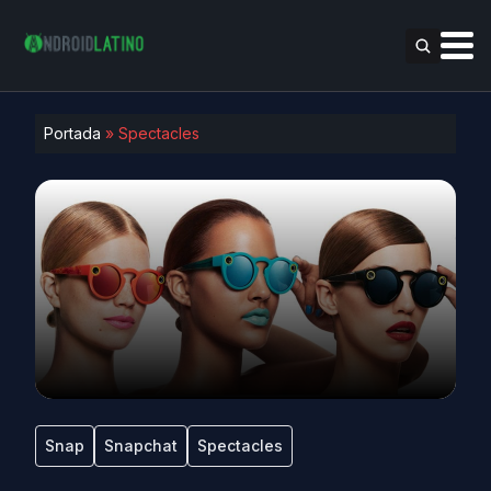
Portada
»
Spectacles
Snap
Snapchat
Spectacles