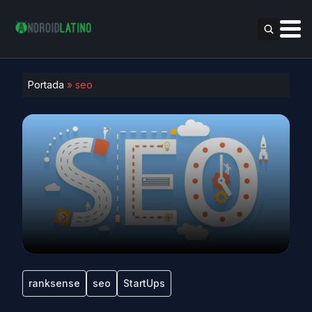
Portada
»
seo
ranksense
seo
StartUps