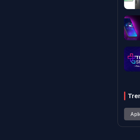
Tre
Apl