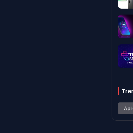
Tre
Apl