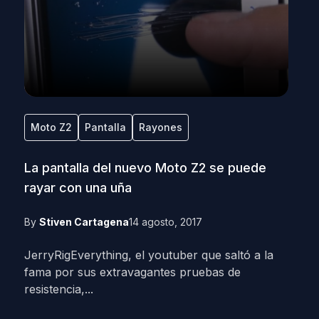
Moto Z2
Pantalla
Rayones
La pantalla del nuevo Moto Z2 se puede
rayar con una uña
By
Stiven Cartagena
14 agosto, 2017
JerryRigEverything, el youtuber que saltó a la
fama por sus extravagantes pruebas de
resistencia,...