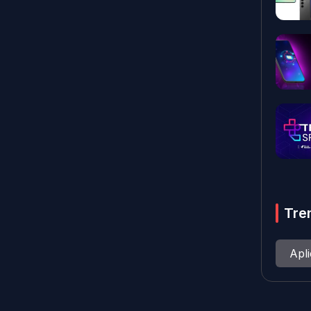
Tre
Apl