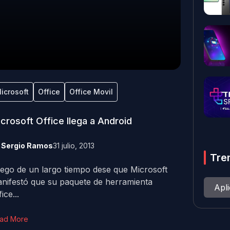
icrosoft
Office
Office Movil
crosoft Office llega a Android
y
Sergio Ramos
31 julio, 2013
Tre
ego de un largo tiempo dese que Microsoft
nifestó que su paquete de herramienta
Apl
ice...
ad More