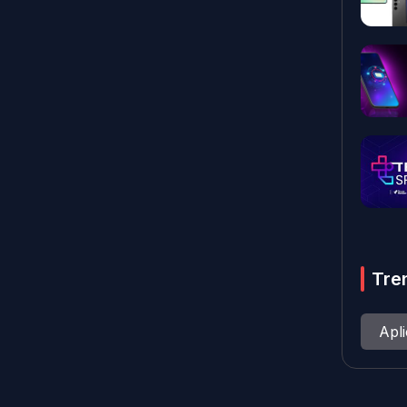
Tre
Apl