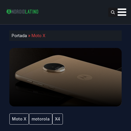
Portada
»
Moto X
Moto X
motorola
X4